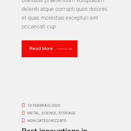
blanditiis praesentium voluptatum
deleniti atque corrupti quos dolores
et quas molestias excepturi sint
occaecati cup
Read More
10 FEBBRAIO 2020
METAL
SCIENCE
STORAGE
NON CATEGORIZZATO
Best innovations in