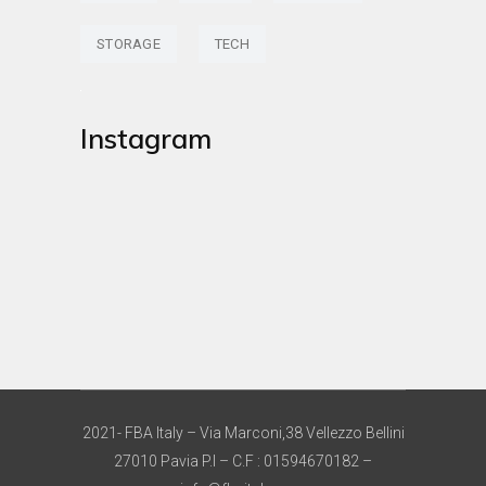
STORAGE
TECH
Instagram
2021- FBA Italy – Via Marconi,38 Vellezzo Bellini
27010 Pavia P.I – C.F : 01594670182 –