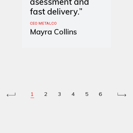
asessment and
fast delivery.”
CEO METALCO
Mayra Collins
1
2
3
4
5
6