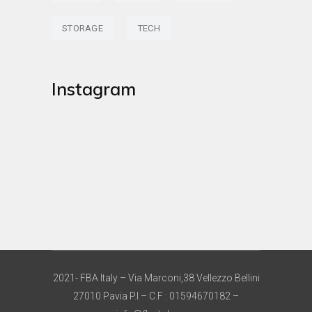
STORAGE
TECH
Instagram
2021- FBA Italy – Via Marconi,38 Vellezzo Bellini
27010 Pavia P.I – C.F : 01594670182 –