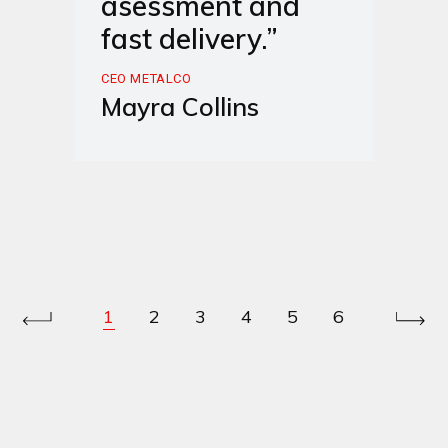
asessment and
fast delivery.”
CEO METALCO
Mayra Collins
1
2
3
4
5
6