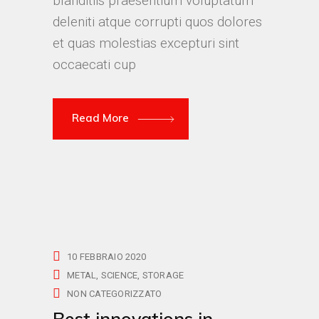
blanditiis praesentium voluptatum
deleniti atque corrupti quos dolores
et quas molestias excepturi sint
occaecati cup
Read More
10 FEBBRAIO 2020
METAL
SCIENCE
STORAGE
NON CATEGORIZZATO
Best innovations in