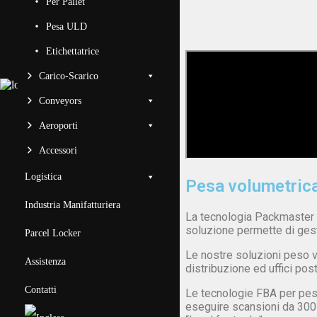
Per Pallet
Pesa ULD
Etichettatrice
Carico-Scarico
Conveyors
Aeroporti
Accessori
Logistica
Pesa volumetric
Industria Manifatturiera
La tecnologia Packmaster è
soluzione permette di ges
Parcel Locker
Le nostre soluzioni peso v
Assistenza
distribuzione ed uffici post
Contatti
Le tecnologie FBA per pes
eseguire scansioni da 300 