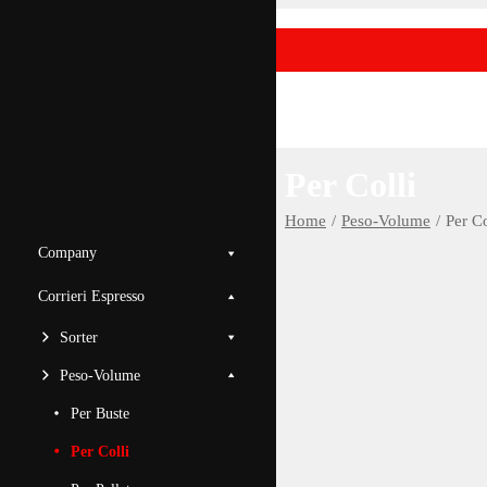
Home Page
FBA
Contatti
Per Colli
Home
Peso-Volume
Per Co
Company
Corrieri Espresso
Sorter
Peso-Volume
Per Buste
Per Colli