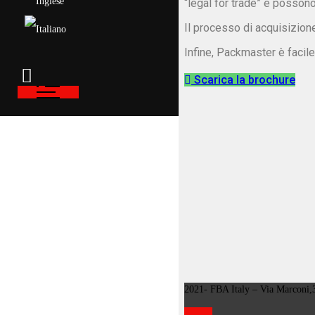
“legal for trade” e possono
Il processo di acquisizion
Infine, Packmaster è facile
Scarica la brochure
2021- FBA Italy – Via Marconi,3