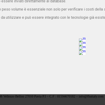
 essere inviati direttamente al database.
e peso volume è essenziale non solo per verificare i costi dell
 da utilizzare e può essere integrato con le tecnologie già esist
8 Vellezzo Bellini 27010 Pavia P.I – C.F : 01594670182 –
info@fbaitaly.com