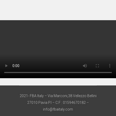
2021- FBA Italy – Via Marconi,38 Vellezzo Bellini
27010 Pavia P.I – C.F : 01594670182 –
info@fbaitaly.com