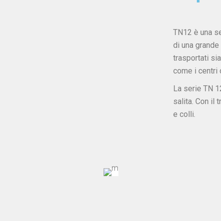
TN12 è una se
di una grande
trasportati si
come i centri 
La serie TN 12
salita. Con il
e colli.