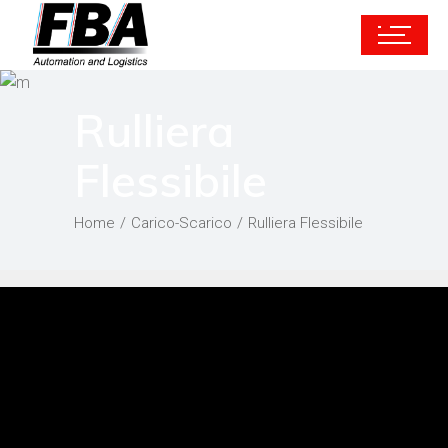
Rulliera
Flessibile
Home
Carico-Scarico
Rulliera Flessibile